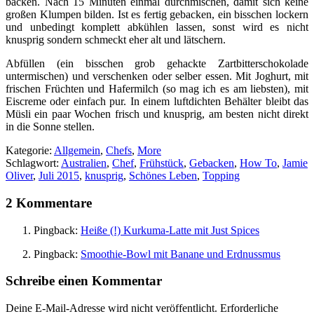
backen. Nach 15 Minuten einmal durchmischen, damit sich keine
großen Klumpen bilden. Ist es fertig gebacken, ein bisschen lockern
und unbedingt komplett abkühlen lassen, sonst wird es nicht
knusprig sondern schmeckt eher alt und lätschern.
Abfüllen (ein bisschen grob gehackte Zartbitterschokolade
untermischen) und verschenken oder selber essen. Mit Joghurt, mit
frischen Früchten und Hafermilch (so mag ich es am liebsten), mit
Eiscreme oder einfach pur. In einem luftdichten Behälter bleibt das
Müsli ein paar Wochen frisch und knusprig, am besten nicht direkt
in die Sonne stellen.
Kategorie:
Allgemein
,
Chefs
,
More
Schlagwort:
Australien
,
Chef
,
Frühstück
,
Gebacken
,
How To
,
Jamie
Oliver
,
Juli 2015
,
knusprig
,
Schönes Leben
,
Topping
2 Kommentare
Pingback:
Heiße (!) Kurkuma-Latte mit Just Spices
Pingback:
Smoothie-Bowl mit Banane und Erdnussmus
Schreibe einen Kommentar
Deine E-Mail-Adresse wird nicht veröffentlicht.
Erforderliche