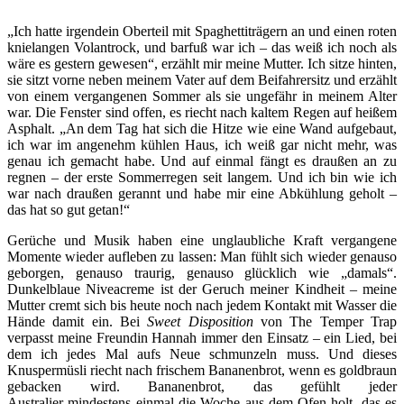
„Ich hatte irgendein Oberteil mit Spaghettiträgern an und einen roten
knielangen Volantrock, und barfuß war ich – das weiß ich noch als
wäre es gestern gewesen“, erzählt mir meine Mutter. Ich sitze hinten,
sie sitzt vorne neben meinem Vater auf dem Beifahrersitz und erzählt
von einem vergangenen Sommer als sie ungefähr in meinem Alter
war. Die Fenster sind offen, es riecht nach kaltem Regen auf heißem
Asphalt. „An dem Tag hat sich die Hitze wie eine Wand aufgebaut,
ich war im angenehm kühlen Haus, ich weiß gar nicht mehr, was
genau ich gemacht habe. Und auf einmal fängt es draußen an zu
regnen – der erste Sommerregen seit langem. Und ich bin wie ich
war nach draußen gerannt und habe mir eine Abkühlung geholt –
das hat so gut getan!“
Gerüche und Musik haben eine unglaubliche Kraft vergangene
Momente wieder aufleben zu lassen: Man fühlt sich wieder genauso
geborgen, genauso traurig, genauso glücklich wie „damals“.
Dunkelblaue Niveacreme ist der Geruch meiner Kindheit – meine
Mutter cremt sich bis heute noch nach jedem Kontakt mit Wasser die
Hände damit ein. Bei
Sweet Disposition
von The Temper Trap
verpasst meine Freundin Hannah immer den Einsatz – ein Lied, bei
dem ich jedes Mal aufs Neue schmunzeln muss. Und dieses
Knuspermüsli riecht nach frischem Bananenbrot, wenn es goldbraun
gebacken wird. Bananenbrot, das gefühlt jeder
Australier mindestens einmal die Woche aus dem Ofen holt, das es