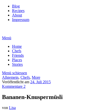
Blog
Recipes
About
Impressum
Menü
Home
Chefs
Friends
Places
Stories
Menü schiessen
Allgemein
,
Chefs
,
More
Veröffentlicht am
24. Juli 2015
Kommentare 2
Bananen-Knuspermüsli
von
Lisa