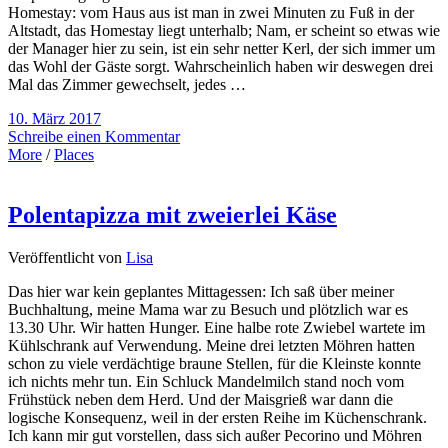
Homestay: vom Haus aus ist man in zwei Minuten zu Fuß in der
Altstadt, das Homestay liegt unterhalb; Nam, er scheint so etwas wie
der Manager hier zu sein, ist ein sehr netter Kerl, der sich immer um
das Wohl der Gäste sorgt. Wahrscheinlich haben wir deswegen drei
Mal das Zimmer gewechselt, jedes …
10. März 2017
Schreibe einen Kommentar
More
/
Places
Polentapizza mit zweierlei Käse
Veröffentlicht von
Lisa
Das hier war kein geplantes Mittagessen: Ich saß über meiner
Buchhaltung, meine Mama war zu Besuch und plötzlich war es
13.30 Uhr. Wir hatten Hunger. Eine halbe rote Zwiebel wartete im
Kühlschrank auf Verwendung. Meine drei letzten Möhren hatten
schon zu viele verdächtige braune Stellen, für die Kleinste konnte
ich nichts mehr tun. Ein Schluck Mandelmilch stand noch vom
Frühstück neben dem Herd. Und der Maisgrieß war dann die
logische Konsequenz, weil in der ersten Reihe im Küchenschrank.
Ich kann mir gut vorstellen, dass sich außer Pecorino und Möhren