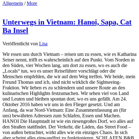
Allgemein
/
More
Unterwegs in Vietnam: Hanoi, Sapa, Cat
Ba Insel
Veröffentlicht von
Lisa
Wir essen uns durch Vietnam – reisen um zu essen, wie es Katharina
Seiser nennt, trifft es wahrscheinlich auf den Punkt. Vom Norden in
den Süden, vier Wochen lang, um dort zu essen, wo es auch die
„Locals“ tun, wo es unser Reiseführer vorschlägt oder die
Menschen empfehlen, die wir auf dem Weg treffen. Wir beide, mein
Freund Thomas und ich, sind nicht wirklich die Sightseeing-
Fraktion. Wir lieben es zu schlendern und unsere Route an den
kulinarischen Highlights festzumachen. Wir sehen viel von Land
und Leuten und bleiben spontan dort, wo es uns gefällt. Am 24.
Oktober 2016 haben wir uns in den Flieger gesetzt. Und am
Anfang, da war Nord-Vietnam: Eine Zusammenfassung an (für
uns) bewährten Adressen zum Schlafen, Essen und Machen.
HANOI Die Hauptstadt ist wie ein riesengroßes Dorf, wo alles auf
den Straßen stattfindet. Der Verkehr, die Läden, das Street Food –
von außen betrachtet, wirkt alles wie ein einziges Chaos. In sich
aber scheint alles einwandfrei zu funktionieren. SCHLAFEN B&B