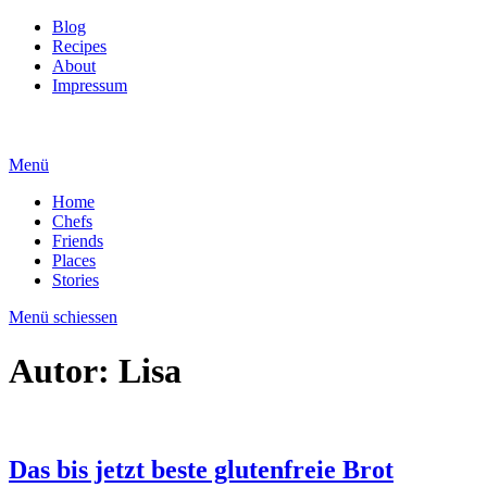
Blog
Recipes
About
Impressum
Menü
Home
Chefs
Friends
Places
Stories
Menü schiessen
Autor:
Lisa
Das bis jetzt beste glutenfreie Brot