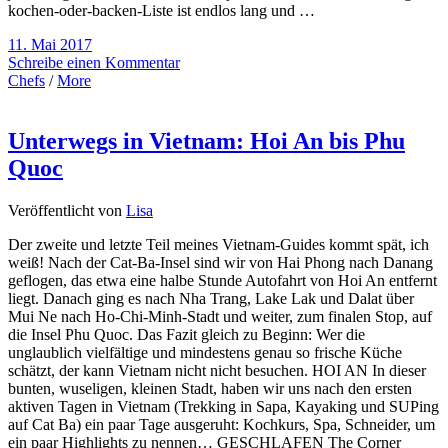
kochen-oder-backen-Liste ist endlos lang und …
11. Mai 2017
Schreibe einen Kommentar
Chefs
/
More
Unterwegs in Vietnam: Hoi An bis Phu
Quoc
Veröffentlicht von
Lisa
Der zweite und letzte Teil meines Vietnam-Guides kommt spät, ich
weiß! Nach der Cat-Ba-Insel sind wir von Hai Phong nach Danang
geflogen, das etwa eine halbe Stunde Autofahrt von Hoi An entfernt
liegt. Danach ging es nach Nha Trang, Lake Lak und Dalat über
Mui Ne nach Ho-Chi-Minh-Stadt und weiter, zum finalen Stop, auf
die Insel Phu Quoc. Das Fazit gleich zu Beginn: Wer die
unglaublich vielfältige und mindestens genau so frische Küche
schätzt, der kann Vietnam nicht nicht besuchen. HOI AN In dieser
bunten, wuseligen, kleinen Stadt, haben wir uns nach den ersten
aktiven Tagen in Vietnam (Trekking in Sapa, Kayaking und SUPing
auf Cat Ba) ein paar Tage ausgeruht: Kochkurs, Spa, Schneider, um
ein paar Highlights zu nennen… GESCHLAFEN The Corner