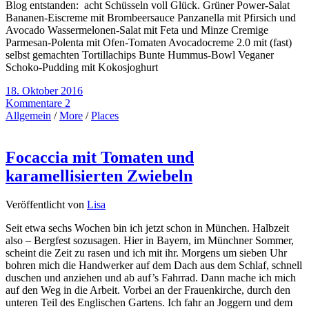
Blog entstanden: acht Schüsseln voll Glück. Grüner Power-Salat
Bananen-Eiscreme mit Brombeersauce Panzanella mit Pfirsich und
Avocado Wassermelonen-Salat mit Feta und Minze Cremige
Parmesan-Polenta mit Ofen-Tomaten Avocadocreme 2.0 mit (fast)
selbst gemachten Tortillachips Bunte Hummus-Bowl Veganer
Schoko-Pudding mit Kokosjoghurt
18. Oktober 2016
Kommentare 2
Allgemein
/
More
/
Places
Focaccia mit Tomaten und
karamellisierten Zwiebeln
Veröffentlicht von
Lisa
Seit etwa sechs Wochen bin ich jetzt schon in München. Halbzeit
also – Bergfest sozusagen. Hier in Bayern, im Münchner Sommer,
scheint die Zeit zu rasen und ich mit ihr. Morgens um sieben Uhr
bohren mich die Handwerker auf dem Dach aus dem Schlaf, schnell
duschen und anziehen und ab auf’s Fahrrad. Dann mache ich mich
auf den Weg in die Arbeit. Vorbei an der Frauenkirche, durch den
unteren Teil des Englischen Gartens. Ich fahr an Joggern und dem