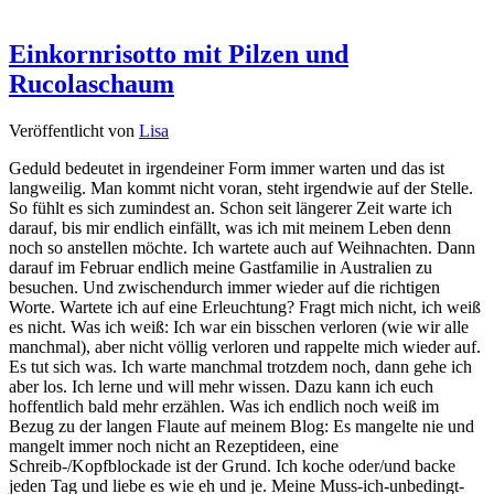
Einkornrisotto mit Pilzen und
Rucolaschaum
Veröffentlicht von
Lisa
Geduld bedeutet in irgendeiner Form immer warten und das ist
langweilig. Man kommt nicht voran, steht irgendwie auf der Stelle.
So fühlt es sich zumindest an. Schon seit längerer Zeit warte ich
darauf, bis mir endlich einfällt, was ich mit meinem Leben denn
noch so anstellen möchte. Ich wartete auch auf Weihnachten. Dann
darauf im Februar endlich meine Gastfamilie in Australien zu
besuchen. Und zwischendurch immer wieder auf die richtigen
Worte. Wartete ich auf eine Erleuchtung? Fragt mich nicht, ich weiß
es nicht. Was ich weiß: Ich war ein bisschen verloren (wie wir alle
manchmal), aber nicht völlig verloren und rappelte mich wieder auf.
Es tut sich was. Ich warte manchmal trotzdem noch, dann gehe ich
aber los. Ich lerne und will mehr wissen. Dazu kann ich euch
hoffentlich bald mehr erzählen. Was ich endlich noch weiß im
Bezug zu der langen Flaute auf meinem Blog: Es mangelte nie und
mangelt immer noch nicht an Rezeptideen, eine
Schreib-/Kopfblockade ist der Grund. Ich koche oder/und backe
jeden Tag und liebe es wie eh und je. Meine Muss-ich-unbedingt-