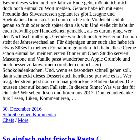
Bevor dieses wirre und irre Jahr zu Ende geht, möchte ich mich
doch noch einmal zu Wort melden. Gerade habe ich mit einer
Freundin das Silvesteressen geplant (es gibt Lasagne und
Spekulatius-Tiramisu). Und dann dachte ich: Vielleicht seid ihr
genau so früh oder noch später dran als wir. Und vielleicht habt ihr
euch freiwillig per Handzeichen gemeldet, als es darum ging, wer
den Nachtisch mitbringt. Gerade war doch noch Silvester und schon
steht der Jahreswechsel an. Für diejenigen unter euch also habe ich
etwas Süßes in meinem Fotoalbum gefunden. Ich habe diese Creme
schon einmal bei meinem ersten Dinner im Oben Studio serviert.
Mascarpone und Vanille passt wunderbar zu Apple Crumble und
noch besser zu lauwarmem (und dem einfachsten)
Schokoladenkuchen. Und, wenn es besonders schnell gehen soll,
dann schmeckt dieses Dessert auch herrlich so pur wie es ist. Wer
mag, der streut jetzt noch ein paar getrocknete Blüten darüber. Die
müssen aber auf keinen Fall sein. In diesem Sinne: Was war das für
ein Jahr! Wir sehen, lesen und hören uns 2017. Dankedankedanke
fürs Lesen, Liken, Kommentieren, …
30. Dezember 2016
Schreibe einen Kommentar
Chefs
/
More
So einfach geht frische Pasta (+