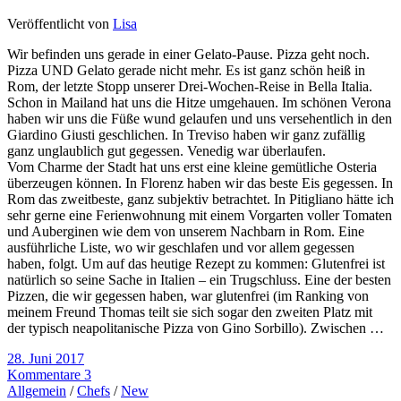
Veröffentlicht von
Lisa
Wir befinden uns gerade in einer Gelato-Pause. Pizza geht noch.
Pizza UND Gelato gerade nicht mehr. Es ist ganz schön heiß in
Rom, der letzte Stopp unserer Drei-Wochen-Reise in Bella Italia.
Schon in Mailand hat uns die Hitze umgehauen. Im schönen Verona
haben wir uns die Füße wund gelaufen und uns versehentlich in den
Giardino Giusti geschlichen. In Treviso haben wir ganz zufällig
ganz unglaublich gut gegessen. Venedig war überlaufen.
Vom Charme der Stadt hat uns erst eine kleine gemütliche Osteria
überzeugen können. In Florenz haben wir das beste Eis gegessen. In
Rom das zweitbeste, ganz subjektiv betrachtet. In Pitigliano hätte ich
sehr gerne eine Ferienwohnung mit einem Vorgarten voller Tomaten
und Auberginen wie dem von unserem Nachbarn in Rom. Eine
ausführliche Liste, wo wir geschlafen und vor allem gegessen
haben, folgt. Um auf das heutige Rezept zu kommen: Glutenfrei ist
natürlich so seine Sache in Italien – ein Trugschluss. Eine der besten
Pizzen, die wir gegessen haben, war glutenfrei (im Ranking von
meinem Freund Thomas teilt sie sich sogar den zweiten Platz mit
der typisch neapolitanische Pizza von Gino Sorbillo). Zwischen …
28. Juni 2017
Kommentare 3
Allgemein
/
Chefs
/
New