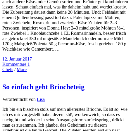
auch andere Käse- oder Gemüsesorten und Kräuter gut kombinieren
lassen. Schaut einfach mal, was ihr daheim habt und werdet kreativ.
Die Zubereitung dauert dann keine 20 Minuten. Und: Feldsalat mit
einem Quittendressing passt toll dazu. Polentapizza mit Möhren,
roten Zwiebeln, Rosmarin und zweierlei Käse Zutaten für 2–3
Personen, inspiriert von Donna Hay: 2–3 mittelgroße Möhren ½–1
rote Zwiebel 1 Knoblauchzehe 1 EL Rosmarinnadeln, besser frisch
als getrocknet 380 ml ungesüßte Mandelmilch oder normale Milch
170 g Maisgrieß/Polenta 50 g Pecorino-Käse, frisch gerieben 180 g
Weichkäse wie Camembert, …
12. Januar 2017
Kommentare 1
Chefs
/
More
So einfach geht Briocheteig
Veröffentlicht von
Lisa
Ich bin ein bisschen stolz auf mein allererstes Brioche. Es ist so, wie
ich es mir vorgestellt habe: dezent süß, wolkenweich, so dass es
nachgibt und wieder in seine Ausgangsform zurückspringt, drückt
man es zusammen. Ich glaube, das Geheimnis zu diesem
Ergebnis ist die lange Gehzeit. Die Zutaten werden erst ein paar