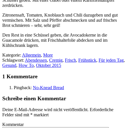
Schüssel geben. Mit einer Gabel oder einem Kartoffelstampfer
zerdrücken.
Zitronensaft, Tomaten, Knoblauch und Chili dazugeben und gut
vermischen. Mit Salz und Pfeffer abschmecken und auf frisches
Brot schmieren – sehr, sehr geil!
Den Rest in eine Schüssel geben, die Avocadokerne in die
Guacamole drücken, mit Frischhaltefolie abdecken und im
Kühlschrank lagern.
Kategorie:
Allgemein
,
More
Schlagwort:
Abendessen
,
Cremig
,
Frisch
,
Frühstück
,
Für jeden Tag
,
Gesund
,
How To
,
Oktober 2015
1 Kommentare
Pingback:
No-Knead Bread
Schreibe einen Kommentar
Deine E-Mail-Adresse wird nicht veröffentlicht.
Erforderliche
Felder sind mit
*
markiert
Kommentar