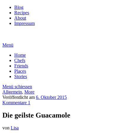
Blog
Recipes
About
Impressum
Menü
Home
Chefs
Friends
Places
Stories
Menü schiessen
Allgemein
,
More
Veröffentlicht am
6. Oktober 2015
Kommentare 1
Die geilste Guacamole
von
Lisa