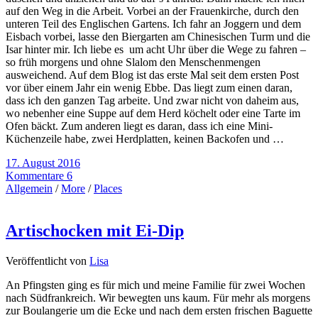
auf den Weg in die Arbeit. Vorbei an der Frauenkirche, durch den
unteren Teil des Englischen Gartens. Ich fahr an Joggern und dem
Eisbach vorbei, lasse den Biergarten am Chinesischen Turm und die
Isar hinter mir. Ich liebe es um acht Uhr über die Wege zu fahren –
so früh morgens und ohne Slalom den Menschenmengen
ausweichend. Auf dem Blog ist das erste Mal seit dem ersten Post
vor über einem Jahr ein wenig Ebbe. Das liegt zum einen daran,
dass ich den ganzen Tag arbeite. Und zwar nicht von daheim aus,
wo nebenher eine Suppe auf dem Herd köchelt oder eine Tarte im
Ofen bäckt. Zum anderen liegt es daran, dass ich eine Mini-
Küchenzeile habe, zwei Herdplatten, keinen Backofen und …
17. August 2016
Kommentare 6
Allgemein
/
More
/
Places
Artischocken mit Ei-Dip
Veröffentlicht von
Lisa
An Pfingsten ging es für mich und meine Familie für zwei Wochen
nach Südfrankreich. Wir bewegten uns kaum. Für mehr als morgens
zur Boulangerie um die Ecke und nach dem ersten frischen Baguette