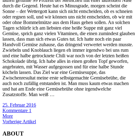
laufen gefühlte 99 Prozent der Menschen mit einer laufenden Nase
durch die Gegend. Heute hat es Minusgrade, morgen scheint die
Sonne – der Wettergott kann sich nicht entscheiden, ob es schneien
oder regnen soll, und wir können uns nicht entscheiden, ob wir mit
oder ohne Bommelmütze aus dem Haus gehen sollen. An solchen
Tagen schlürfe ich am liebsten eine heiße Suppe mit ganz viel
Gemüse, sprich ganz vielen Vitaminen, die einen zumindest glauben
lassen, dass man sich etwas Gutes tut. Ich hatte noch ein paar
Handvoll Gemüse zuhause, das dringend verwertet werden musste.
Zwiebeln und Knoblauch liegen eh immer irgendwo bei uns rum
und eine halbe getrocknete Chili war noch von der letzten heißen
Schokolade übrig. Ich habe alles in einen großen Topf geworfen,
angebraten, mit Wasser aufgegossen und für eine halbe Stunde
köcheln lassen. Das Ziel war eine Gemüsesuppe, das
Zwischenresultat meine erste selbstgemachte Gemüsebrühe, die
auch noch zufällig entstanden ist. Man muss kaum etwas machen
und hat am Ende eine Gemüsebrühe ohne irgendwelche
Zusatzstoffe. Man weiß …
25. Februar 2016
Kommentare 1
More
Vorherige Artikel
ABOUT