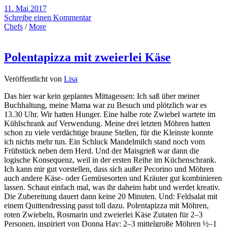
11. Mai 2017
Schreibe einen Kommentar
Chefs
/
More
Polentapizza mit zweierlei Käse
Veröffentlicht von
Lisa
Das hier war kein geplantes Mittagessen: Ich saß über meiner
Buchhaltung, meine Mama war zu Besuch und plötzlich war es
13.30 Uhr. Wir hatten Hunger. Eine halbe rote Zwiebel wartete im
Kühlschrank auf Verwendung. Meine drei letzten Möhren hatten
schon zu viele verdächtige braune Stellen, für die Kleinste konnte
ich nichts mehr tun. Ein Schluck Mandelmilch stand noch vom
Frühstück neben dem Herd. Und der Maisgrieß war dann die
logische Konsequenz, weil in der ersten Reihe im Küchenschrank.
Ich kann mir gut vorstellen, dass sich außer Pecorino und Möhren
auch andere Käse- oder Gemüsesorten und Kräuter gut kombinieren
lassen. Schaut einfach mal, was ihr daheim habt und werdet kreativ.
Die Zubereitung dauert dann keine 20 Minuten. Und: Feldsalat mit
einem Quittendressing passt toll dazu. Polentapizza mit Möhren,
roten Zwiebeln, Rosmarin und zweierlei Käse Zutaten für 2–3
Personen, inspiriert von Donna Hay: 2–3 mittelgroße Möhren ½–1