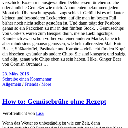
verschickt Boxen mit ausgewählten Delikatessen für eben solche
oder ähnliche Genießer wie mich. Abonnenten bekommen jeden
Monat ein Überraschungspaket zugeschickt. Gefüllt ist es mit lauter
kleinen und besonderen Leckereien, auf die man im besten Fall
bisher noch nicht selber gestoßen ist. Und dann trägt der Postbote
genau so ein Päckchen zu mir in den fünften Stock… Gemüsechips
von Corkers waren zum Beispiel darin, meine Lieblingschips.
Kannte ich zwar schon vorher von einer anderen Marke, habe ich
aber mindestens genauso genossen, wie beim allerersten Mal. Rote
Beete, Süßkartoffel, Pastinake und Karotte – vielleicht für den Kopf
ein bisschen gesünder als andere Chips. Sie sind knusprig und salzig
und ölig, genau wie Chips eben zu sein haben. I like. Ginger Beer
von Cornish Orchards …
28. März 2016
Schreibe einen Kommentar
Allgemein
/
Friends
/
More
How to: Gemüsebrühe ohne Rezept
Veröffentlicht von
Lisa
Wenn das Wetter so unbeständig ist wie zur Zeit, dann