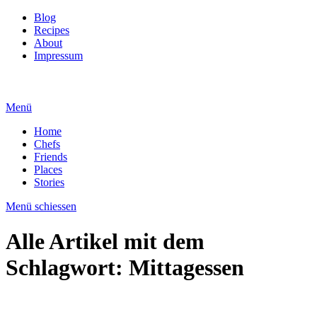
Blog
Recipes
About
Impressum
Menü
Home
Chefs
Friends
Places
Stories
Menü schiessen
Alle Artikel mit dem
Schlagwort:
Mittagessen