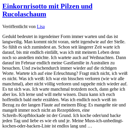
Einkornrisotto mit Pilzen und
Rucolaschaum
Veröffentlicht von
Lisa
Geduld bedeutet in irgendeiner Form immer warten und das ist
langweilig. Man kommt nicht voran, steht irgendwie auf der Stelle.
So fühlt es sich zumindest an. Schon seit längerer Zeit warte ich
darauf, bis mir endlich einfällt, was ich mit meinem Leben denn
noch so anstellen möchte. Ich wartete auch auf Weihnachten. Dann
darauf im Februar endlich meine Gastfamilie in Australien zu
besuchen. Und zwischendurch immer wieder auf die richtigen
Worte. Wartete ich auf eine Erleuchtung? Fragt mich nicht, ich weiß
es nicht. Was ich weiß: Ich war ein bisschen verloren (wie wir alle
manchmal), aber nicht völlig verloren und rappelte mich wieder auf.
Es tut sich was. Ich warte manchmal trotzdem noch, dann gehe ich
aber los. Ich lerne und will mehr wissen. Dazu kann ich euch
hoffentlich bald mehr erzählen. Was ich endlich noch weiß im
Bezug zu der langen Flaute auf meinem Blog: Es mangelte nie und
mangelt immer noch nicht an Rezeptideen, eine
Schreib-/Kopfblockade ist der Grund. Ich koche oder/und backe
jeden Tag und liebe es wie eh und je. Meine Muss-ich-unbedingt-
kochen-oder-backen-Liste ist endlos lang und …