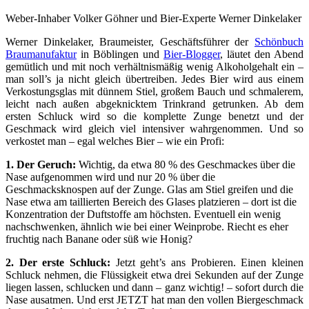
Weber-Inhaber Volker Göhner und Bier-Experte Werner Dinkelaker
Werner Dinkelaker, Braumeister, Geschäftsführer der
Schönbuch
Braumanufaktur
in Böblingen und
Bier-Blogger
, läutet den Abend
gemütlich und mit noch verhältnismäßig wenig Alkoholgehalt ein –
man soll’s ja nicht gleich übertreiben. Jedes Bier wird aus einem
Verkostungsglas mit dünnem Stiel, großem Bauch und schmalerem,
leicht nach außen abgeknicktem Trinkrand getrunken. Ab dem
ersten Schluck wird so die komplette Zunge benetzt und der
Geschmack wird gleich viel intensiver wahrgenommen. Und so
verkostet man – egal welches Bier – wie ein Profi:
1. Der Geruch:
Wichtig, da etwa 80 % des Geschmackes über die
Nase aufgenommen wird und nur 20 % über die
Geschmacksknospen auf der Zunge. Glas am Stiel greifen und die
Nase etwa am taillierten Bereich des Glases platzieren – dort ist die
Konzentration der Duftstoffe am höchsten. Eventuell ein wenig
nachschwenken, ähnlich wie bei einer Weinprobe. Riecht es eher
fruchtig nach Banane oder süß wie Honig?
2. Der erste Schluck:
Jetzt geht’s ans Probieren. Einen kleinen
Schluck nehmen, die Flüssigkeit etwa drei Sekunden auf der Zunge
liegen lassen, schlucken und dann – ganz wichtig! – sofort durch die
Nase ausatmen. Und erst JETZT hat man den vollen Biergeschmack