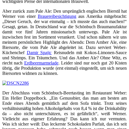
wichtigsten Preise der internationalen Brauwelt.
Aber zurück zum Pale Ale: Den ursprünglich englischen Bierstil hat
Werner von einer
Brauereibesichtigung
aus Amerika mitgebracht:
„Dieser Geruch, der war einmalig – ich musste das auch machen!“
Gesagt, getan. In Deutschland war die Schönbuch Braumanufaktur
damit vor fünf Jahren missionarisch unterwegs. Pale Ale ist
inzwischen fest im Sortiment verankert. Und schon nähern wir uns
meinem persönlichen Highlight des Abends: Dem Amber Ale, eine
Biersorte, die vom Pale Ale abgeleitet ist. Dazu serviert Weber-
Küchenchef
Damir Spajic
Reisnudeln mit Kokos-Limonen-Sauce
und Shrimps. Ein Träumchen. Und das Amber Ale? Ohne Witz, es
riecht nach
Erdbeermarmelade
. Leider sind nur noch gut 20 Kisten
übrig, die Produktion wurde (erst einmal) eingestellt, um sich neuen
Biersorten widmen zu können.
Der Abschluss vom Schönbuch-Beertasting im Restaurant Weber:
Ein Heller Doppelbock. „Ein Genussbier, das man am besten am
Ende eines Abends gemütlich auf dem Sofa trinkt. Trotz seines
verhältnismäßig hohen Alkoholgehalts von 8,4 % ist die Drinkability
da – also nicht unterschätzen, es ist gefährlich“, weiß Werner.
Vielleicht aus eigener Erfahrung? Das kann ich nur vermuten.
Was ich sicher weiß: Das leckerste Schokoladen Parfait, das ich seit