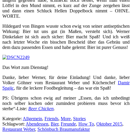
langem gegessen habe, schmeckt noch besser, wenn man einen
Löffel in den Mund nimmt, es kurz auf der Zunge zergehen lässt
und dann einen Schluck Hellen Doppelbock nimmt – OHNE.
WORTE.
Hildegard von Bingen wusste schon ewig von seiner antiseptischen
Wirkung: Bier tut uns gut (in Maßen, versteht sich). Werner
Dinkelaker ist sich auch sicher: Bier macht Spaß! Und ich weiß
nach letzter Woche ein bisschen Bescheid über das Gebräu und
dem dazu passenden Essen und habe gelernt: Bier ist purer Genuss!
Das Wort zum Dienstag!
Danke, lieber Werner, für deine Einladung! Und danke, lieber
Volker Göhner vom Restaurant Weber und Küchenchef
Damir
Spajic
, für die leckere Foodbegleitung – das war ein Spaß!
PS: Übrigens schon ewig auf meiner
„Essen, das ich unbedingt
noch selber kochen oder zumindest probieren muss bevor ich
sterbe“-Liste:
Beer Chicken
.
Kategorie:
Allgemein
,
Friends
,
More
,
Stories
Schlagwort:
Abendessen
,
Bier
,
Freunde
,
How To
,
Oktober 2015
,
Restaurant Weber
,
Schönbuch Braumanufaktur