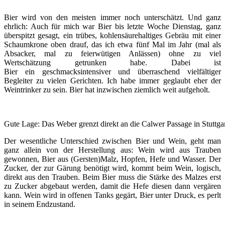
Bier wird von den meisten immer noch unterschätzt. Und ganz
ehrlich: Auch für mich war Bier bis letzte Woche Dienstag, ganz
überspitzt gesagt, ein trübes, kohlensäurehaltiges Gebräu mit einer
Schaumkrone oben drauf, das ich etwa fünf Mal im Jahr (mal als
Absacker, mal zu feierwütigen Anlässen) ohne zu viel
Wertschätzung getrunken habe. Dabei ist
Bier ein geschmacksintensiver und überraschend vielfältiger
Begleiter zu vielen Gerichten. Ich habe immer geglaubt eher der
Weintrinker zu sein. Bier hat inzwischen ziemlich weit aufgeholt.
Gute Lage: Das Weber grenzt direkt an die Calwer Passage in Stuttga
Der wesentliche Unterschied zwischen Bier und Wein, geht man
ganz allein von der Herstellung aus: Wein wird aus Trauben
gewonnen, Bier aus (Gersten)Malz, Hopfen, Hefe und Wasser. Der
Zucker, der zur Gärung benötigt wird, kommt beim Wein, logisch,
direkt aus den Trauben. Beim Bier muss die Stärke des Malzes erst
zu Zucker abgebaut werden, damit die Hefe diesen dann vergären
kann. Wein wird in offenen Tanks gegärt, Bier unter Druck, es perlt
in seinem Endzustand.