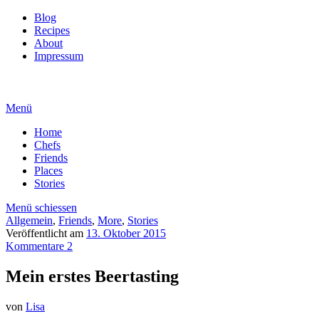
Blog
Recipes
About
Impressum
Menü
Home
Chefs
Friends
Places
Stories
Menü schiessen
Allgemein
,
Friends
,
More
,
Stories
Veröffentlicht am
13. Oktober 2015
Kommentare 2
Mein erstes Beertasting
von
Lisa