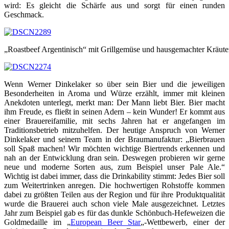
wird: Es gleicht die Schärfe aus und sorgt für einen runden
Geschmack.
„Roastbeef Argentinisch“ mit Grillgemüse und hausgemachter Kräuter
Wenn Werner Dinkelaker so über sein Bier und die jeweiligen
Besonderheiten in Aroma und Würze erzählt, immer mit kleinen
Anekdoten unterlegt, merkt man: Der Mann liebt Bier. Bier macht
ihm Freude, es fließt in seinen Adern – kein Wunder! Er kommt aus
einer Brauereifamilie, mit sechs Jahren hat er angefangen im
Traditionsbetrieb mitzuhelfen. Der heutige Anspruch von Werner
Dinkelaker und seinem Team in der Braumanufaktur: „Bierbrauen
soll Spaß machen! Wir möchten wichtige Biertrends erkennen und
nah an der Entwicklung dran sein. Deswegen probieren wir gerne
neue und moderne Sorten aus, zum Beispiel unser Pale Ale.“
Wichtig ist dabei immer, dass die Drinkability stimmt: Jedes Bier soll
zum Weitertrinken anregen. Die hochwertigen Rohstoffe kommen
dabei zu größten Teilen aus der Region und für ihre Produktqualität
wurde die Brauerei auch schon viele Male ausgezeichnet. Letztes
Jahr zum Beispiel gab es für das dunkle Schönbuch-Hefeweizen die
Goldmedaille im „
European Beer Star
„-Wettbewerb, einer der