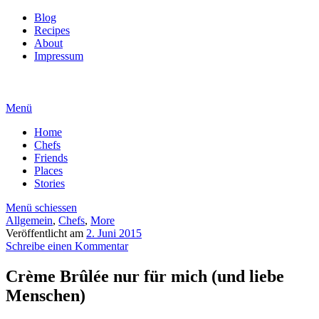
Blog
Recipes
About
Impressum
Menü
Home
Chefs
Friends
Places
Stories
Menü schiessen
Allgemein
,
Chefs
,
More
Veröffentlicht am
2. Juni 2015
Schreibe einen Kommentar
Crème Brûlée nur für mich (und liebe
Menschen)