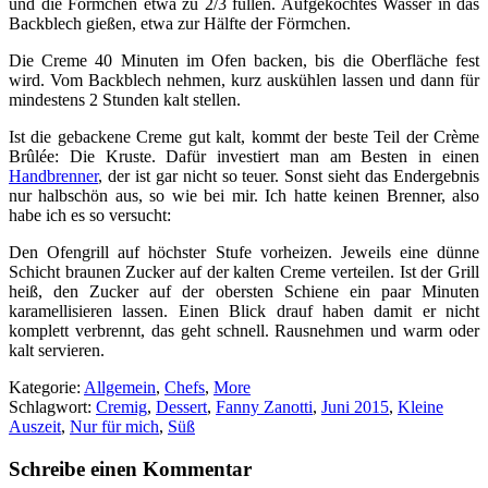
und die Förmchen etwa zu 2/3 füllen. Aufgekochtes Wasser in das
Backblech gießen, etwa zur Hälfte der Förmchen.
Die Creme 40 Minuten im Ofen backen, bis die Oberfläche fest
wird. Vom Backblech nehmen, kurz auskühlen lassen und dann für
mindestens 2 Stunden kalt stellen.
Ist die gebackene Creme gut kalt, kommt der beste Teil der Crème
Brûlée: Die Kruste. Dafür investiert man am Besten in einen
Handbrenner
, der ist gar nicht so teuer. Sonst sieht das Endergebnis
nur halbschön aus, so wie bei mir. Ich hatte keinen Brenner, also
habe ich es so versucht:
Den Ofengrill auf höchster Stufe vorheizen. Jeweils eine dünne
Schicht braunen Zucker auf der kalten Creme verteilen. Ist der Grill
heiß, den Zucker auf der obersten Schiene ein paar Minuten
karamellisieren lassen. Einen Blick drauf haben damit er nicht
komplett verbrennt, das geht schnell. Rausnehmen und warm oder
kalt servieren.
Kategorie:
Allgemein
,
Chefs
,
More
Schlagwort:
Cremig
,
Dessert
,
Fanny Zanotti
,
Juni 2015
,
Kleine
Auszeit
,
Nur für mich
,
Süß
Schreibe einen Kommentar