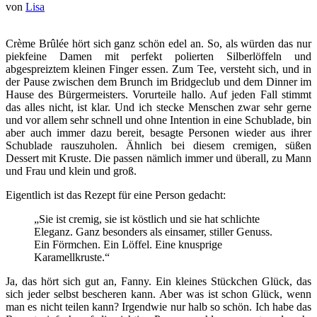
von
Lisa
Crème Brûlée hört sich ganz schön edel an. So, als würden das nur
piekfeine Damen mit perfekt polierten Silberlöffeln und
abgespreiztem kleinen Finger essen. Zum Tee, versteht sich, und in
der Pause zwischen dem Brunch im Bridgeclub und dem Dinner im
Hause des Bürgermeisters. Vorurteile hallo. Auf jeden Fall stimmt
das alles nicht, ist klar. Und ich stecke Menschen zwar sehr gerne
und vor allem sehr schnell und ohne Intention in eine Schublade, bin
aber auch immer dazu bereit, besagte Personen wieder aus ihrer
Schublade rauszuholen. Ähnlich bei diesem cremigen, süßen
Dessert mit Kruste. Die passen nämlich immer und überall, zu Mann
und Frau und klein und groß.
Eigentlich ist das Rezept für eine Person gedacht:
„Sie ist cremig, sie ist köstlich und sie hat schlichte
Eleganz. Ganz besonders als einsamer, stiller Genuss.
Ein Förmchen. Ein Löffel. Eine knusprige
Karamellkruste.“
Ja, das hört sich gut an, Fanny. Ein kleines Stückchen Glück, das
sich jeder selbst bescheren kann. Aber was ist schon Glück, wenn
man es nicht teilen kann? Irgendwie nur halb so schön. Ich habe das