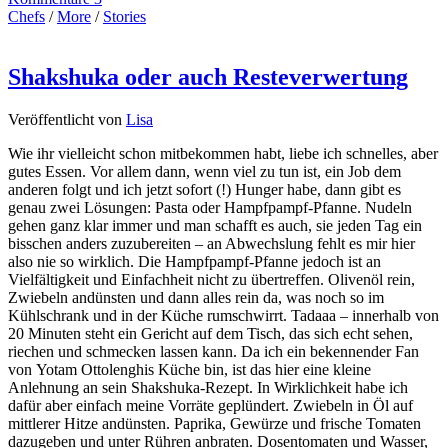
Chefs
/
More
/
Stories
Shakshuka oder auch Resteverwertung
Veröffentlicht von
Lisa
Wie ihr vielleicht schon mitbekommen habt, liebe ich schnelles, aber
gutes Essen. Vor allem dann, wenn viel zu tun ist, ein Job dem
anderen folgt und ich jetzt sofort (!) Hunger habe, dann gibt es
genau zwei Lösungen: Pasta oder Hampfpampf-Pfanne. Nudeln
gehen ganz klar immer und man schafft es auch, sie jeden Tag ein
bisschen anders zuzubereiten – an Abwechslung fehlt es mir hier
also nie so wirklich. Die Hampfpampf-Pfanne jedoch ist an
Vielfältigkeit und Einfachheit nicht zu übertreffen. Olivenöl rein,
Zwiebeln andünsten und dann alles rein da, was noch so im
Kühlschrank und in der Küche rumschwirrt. Tadaaa – innerhalb von
20 Minuten steht ein Gericht auf dem Tisch, das sich echt sehen,
riechen und schmecken lassen kann. Da ich ein bekennender Fan
von Yotam Ottolenghis Küche bin, ist das hier eine kleine
Anlehnung an sein Shakshuka-Rezept. In Wirklichkeit habe ich
dafür aber einfach meine Vorräte geplündert. Zwiebeln in Öl auf
mittlerer Hitze andünsten. Paprika, Gewürze und frische Tomaten
dazugeben und unter Rühren anbraten. Dosentomaten und Wasser,