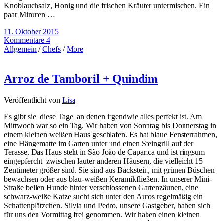
Knoblauchsalz, Honig und die frischen Kräuter untermischen. Ein
paar Minuten …
11. Oktober 2015
Kommentare 4
Allgemein
/
Chefs
/
More
Arroz de Tamboril + Quindim
Veröffentlicht von
Lisa
Es gibt sie, diese Tage, an denen irgendwie alles perfekt ist. Am
Mittwoch war so ein Tag. Wir haben von Sonntag bis Donnerstag in
einem kleinen weißen Haus geschlafen. Es hat blaue Fensterrahmen,
eine Hängematte im Garten unter und einen Steingrill auf der
Terasse. Das Haus steht in São João de Caparica und ist ringsum
eingepfercht zwischen lauter anderen Häusern, die vielleicht 15
Zentimeter größer sind. Sie sind aus Backstein, mit grünen Büschen
bewachsen oder aus blau-weißen Keramikfließen. In unserer Mini-
Straße bellen Hunde hinter verschlossenen Gartenzäunen, eine
schwarz-weiße Katze sucht sich unter den Autos regelmäßig ein
Schattenplätzchen. Silvia und Pedro, unsere Gastgeber, haben sich
für uns den Vormittag frei genommen. Wir haben einen kleinen