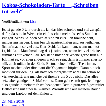
Kokos-Schokoladen-Tarte + „Schreiben
tut weh“
Veröffentlicht von
Lisa
Es ist gerade 0 Uhr durch als ich das hier schreibe und viel zu spät
dafür, dass mein Wecker in ein bisschen mehr als sechs Stunden
klingelt. Sechs Stunden Schlaf sind zu kurz. Ich brauche acht,
mindestens sieben. Dann bin ich ausgeschlafen und ausgeglichen.
Schlaf macht so viel aus. Klar: Schlafen kann man, wenn man tot
ist, blabla… Manchmal mag das ja stimmen, wenn ich viel arbeite,
stimmt es auf keinen Fall. Ich stehe unter der Woche gerne früh auf.
Ich mag es, vor allen anderen wach zu sein, dann ist immer alles so
still, auch mitten in der Stadt. Erstmal einen heißen Tee trinken,
Sport machen oder direkt auf die Yogamatte hüpfen. Dann bin ich
motiviert für den Tag, als hätte ich morgens um acht Uhr schon so
viel geschafft, wie manche bei ihrem 9-bis-5-Job nicht. Das alles
setzt aber genügend Schlaf voraus. Dann geht es mir gut. Ich liege
also gerade in meinem frisch bezogenen Bett in grau-weiß gestreifter
Bettwäsche mit einer lauwarmen Wärmflasche auf meinem Bauch
und dem Laptop auf den Knien …
23. März 2016
Kommentare 3