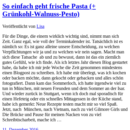
So einfach geht frische Pasta (+
Grünkohl-Walnuss-Pesto)
Veröffentlicht von
Lisa
Für die Dinge, die einem wirklich wichtig sind, nimmt man sich
Zeit. Ganz egal, wie voll der Terminkalender ist. Tatsächlich ist es
nämlich so: Es ist ganz alleine unsere Entscheidung, zu welchen
Verpflichtungen wir ja und zu welchen wir nein sagen. Macht man
sich diese Tatsache ab und zu bewusst, dann ist das ein ziemlich
gutes Gefühl, wie ich finde. Als ich letztes Jahr diesen Blog gestartet
habe, da habe ich mir jede Woche die Zeit genommen mindestens
einen Blogpost zu schreiben. Ich habe mir überlegt, was ich kochen
oder backen möchte, dann gekocht oder gebacken und alles schön
fotografiert. Dann kam das Sommerloch, ich hatte irgendwie viel zu
tun in München, mit neuen Freunden und dem Sommer an der Isar.
Und wieder zurück in Stuttgart, wenn ich doch mal sporadisch für
einen Hefeteig oder ein schnelles Mittagessen in der Küche stand,
habe ich gemerkt: Neue Rezepte testen macht mir so viel Spaß.
Jetzt, nach München, nach Vietnam, nach zu viel Gilmore Girls und
Die Brücke und Pause für meinen Nacken von zu viel
Schreibtischarbeit, mache ich …
11. Dezember 2016