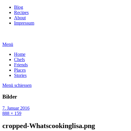
Blog
Recipes
About
Impressum
Menü
Home
Chefs
Friends
Places
Stories
Menü schiessen
Bilder
7. Januar 2016
888 × 159
cropped-Whatscookinglisa.png